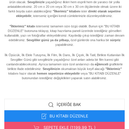
ürün olacak.
Sevgilinizle
yaşadığınız ilkleri hem esprili hem de yaratıcı bir yolla
anlatabileceksiniz.
20 cm x 20 cm veya 30 cm x 30 cm ölçülerinde olmak üzere iki
farklı boyda satın alabileceğiniz
"İlkerimiz" kitabını
ister
direkt olarak sepetine
ekleyebilir
, isterseniz içeriğini kendi cümlelerinizle düzenleyebilirsiniz.
"İlklerimiz" kitabı
isterseniz tamamen size özgü olabilir. Bunun için "BU KİTABI
DÜZENLE" butonuna tıklayıp, kitap hazırlama paneli üzerinde istediğiniz görselleri
kullanabilir, yazı ve fotoğraflar ekleyebilirsiniz. Kaydedip çıkıp istediğiniz zaman devam
edebilirsiniz.
Sevgililer günü ya da yılbaşı,
özel günlerde ona harika bir
sürpriz
yapabilirsiniz.
İlk Öpücük, İlk Elele Tutuşma, İlk Film, İlk Dans, İlk Çiçek, İlk Tatil, Birlikte Kutlanılan İlk
Sevgililer Günü gibi sevgilinizle yaşadığınız özel anları adeta bir film karesi gibi
canlandırabileceksiniz. Ayrıca tamamen size özel anılarınızı da
eğlenceli
grafiklerle
birlikte ifade edebilirsiniz.
Sevgilinizin
okumaktan büyük keyif alacağı
"İlklerimiz"
kitabını hazır olarak
hemen sepetinize ekleyebilir
veya "BU KİTABI DÜZENLE"
butonundan istediğiniz değişiklikleri yaparak satın alabilirsiniz.
İÇERIĞE BAK
BU KİTABI DÜZENLE
SEPETE EKLE (1199.99 TL )