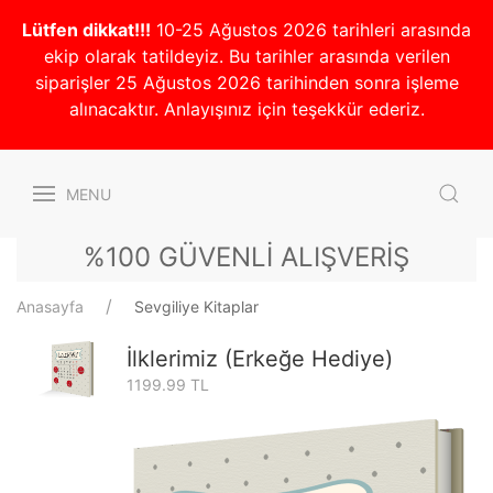
Lütfen dikkat!!!
10-25 Ağustos 2026 tarihleri arasında
ekip olarak tatildeyiz. Bu tarihler arasında verilen
siparişler 25 Ağustos 2026 tarihinden sonra işleme
alınacaktır. Anlayışınız için teşekkür ederiz.
MENU
%100 GÜVENLİ ALIŞVERİŞ
Anasayfa
Sevgiliye Kitaplar
İlklerimiz (Erkeğe Hediye)
1199.99 TL