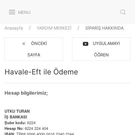
MENU
Anasayfa
YARDIM MERKEZİ
SİPARİŞ HAKKINDA
ÖNCEKI
UYGULAMAYI
SAYFA
ÖĞREN
Havale-Eft ile Ödeme
Hesap bilgilerimiz;
UTKU TURAN
İŞ BANKASI
Şube kodu:
6224
Hesap No:
6224 224 404
IBAN
: TR68 0006 4000 0016 2240 2244