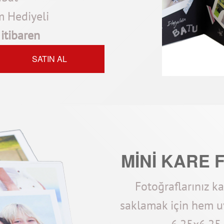
m Hediyeli
itibaren
SATIN AL
MİNİ KARE 
Fotoğraflarınız k
saklamak için hem u