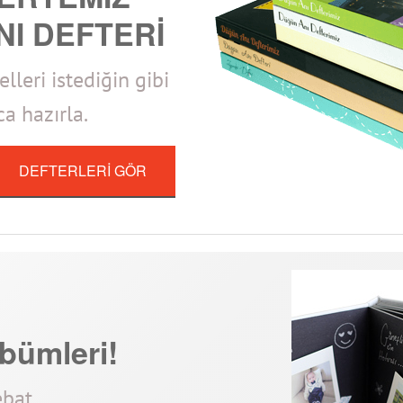
NI DEFTERİ
leri istediğin gibi
a hazırla.
DEFTERLERİ GÖR
bümleri!
ebat