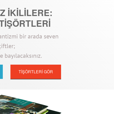
 İKİLİLERE:
 TİŞÖRTLERİ
ntizmi bir arada seven
çiftler;
re bayılacaksınız.
TİŞÖRTLERİ GÖR