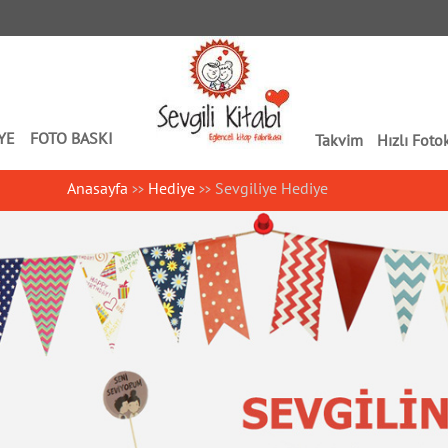
YE
FOTO BASKI
Takvim
Hızlı Foto
Anasayfa
Hediye
Sevgiliye Hediye
>>
>>