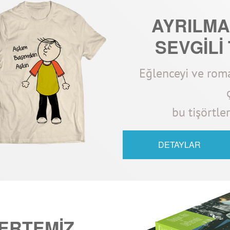
AYRILMAZ
SEVGİLİ
Eğlenceyi ve roma
bu tişörtle
DETAYLAR
TERTEMİZ