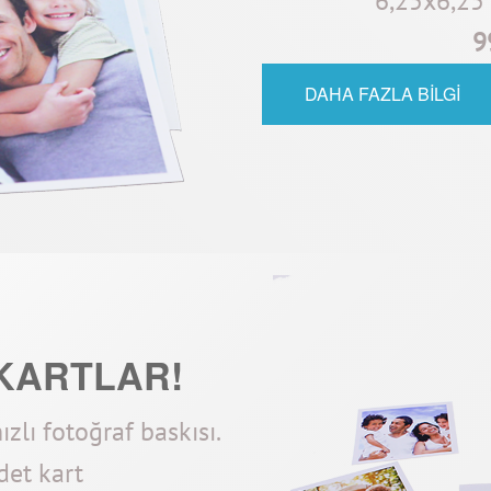
6,25x6,25 
9
DAHA FAZLA BİLGİ
KARTLAR!
hızlı fotoğraf baskısı.
det kart