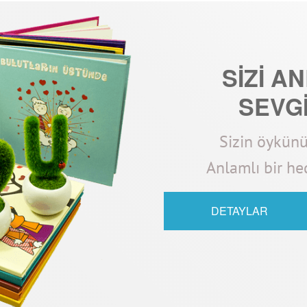
SİZİ A
SEVGİ
Sizin öykünüz
Anlamlı bir hed
DETAYLAR