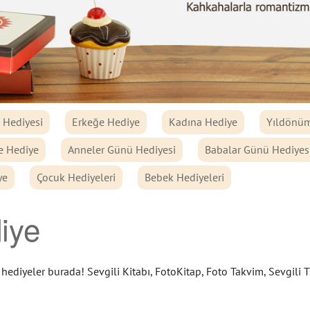
Hediyesi
Erkeğe Hediye
Kadına Hediye
Yıldönüm
e Hediye
Anneler Günü Hediyesi
Babalar Günü Hediyes
ye
Çocuk Hediyeleri
Bebek Hediyeleri
iye
hediyeler burada! Sevgili Kitabı, FotoKitap, Foto Takvim, Sevgili Ti