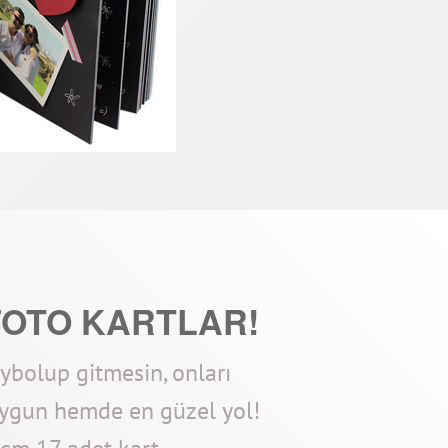
FOTO KARTLAR!
aybolup gitmesin, onları
ygun hemde en güzel yol!