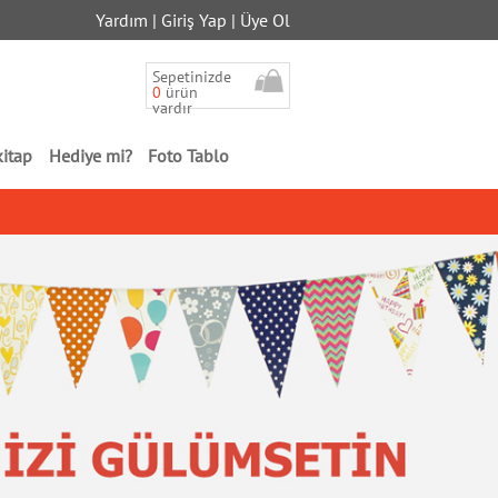
Yardım
|
Giriş Yap
|
Üye Ol
Sepetinizde
0
ürün
vardır
kitap
Hediye mi?
Foto Tablo