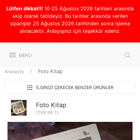
Lütfen dikkat!!!
10-25 Ağustos 2026 tarihleri arasında
ekip olarak tatildeyiz. Bu tarihler arasında verilen
siparişler 25 Ağustos 2026 tarihinden sonra işleme
alınacaktır. Anlayışınız için teşekkür ederiz.
MENU
Foto Kitap
Anasayfa
İLGINIZI ÇEKECEK BENZER ÜRÜNLER
Foto Kitap
1199.99 TL